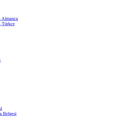
 - Almanca
- Türkçe
ğ
si
a Belgesi