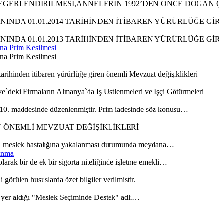
ĞERLENDİRİLMESİ,ANNELERİN 1992’DEN ÖNCE DOĞAN ÇO
INDA 01.01.2014 TARİHİNDEN İTİBAREN YÜRÜRLÜĞE Gİ
INDA 01.01.2013 TARİHİNDEN İTİBAREN YÜRÜRLÜĞE Gİ
ına Prim Kesilmesi
ına Prim Kesilmesi
ihinden itibaren yürürlüğe giren önemli Mevzuat değişiklikleri
e`deki Firmaların Almanya`da İş Üstlenmeleri ve İşçi Götürmeleri
10. maddesinde düzenlenmiştir. Prim iadesinde söz konusu…
EN ÖNEMLİ MEVZUAT DEĞİŞİKLİKLERİ
dolayı meslek hastalığına yakalanması durumunda meydana…
lanma
larak bir de ek bir sigorta niteliğinde işletme emekli…
görülen hususlarda özet bilgiler verilmistir.
rin yer aldığı "Meslek Seçiminde Destek" adlı…