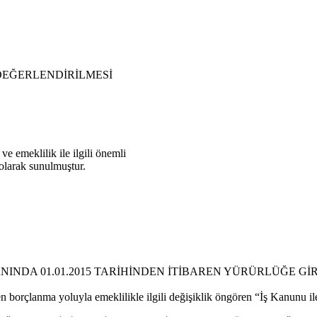
DEĞERLENDİRİLMESİ
e emeklilik ile ilgili önemli
 olarak sunulmuştur.
INDA 01.01.2015 TARİHİNDEN İTİBAREN YÜRÜRLÜĞE Gİ
en borçlanma yoluyla emeklilikle ilgili değişiklik öngören “İş Kanunu 