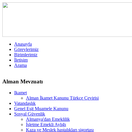
Anasayfa
Görevlerimiz
Birimlerimiz
İletişim
Arama
Alman Mevzuatı
Ikamet
Alman İkamet Kanunu Türkçe Çevirisi
Vatandaşlık
Genel Eşit Muamele Kanunu
Sosyal Güvenlik
Almanya'dan Emeklilik
İşletme Emekli Aylığı
Kaza ve Meslek hastalıkları sigortası