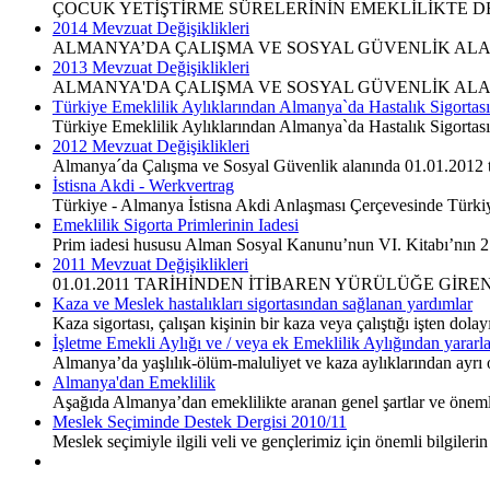
ÇOCUK YETİŞTİRME SÜRELERİNİN EMEKLİLİKTE DE
2014 Mevzuat Değişiklikleri
ALMANYA’DA ÇALIŞMA VE SOSYAL GÜVENLİK ALAN
2013 Mevzuat Değişiklikleri
ALMANYA'DA ÇALIŞMA VE SOSYAL GÜVENLİK ALAN
Türkiye Emeklilik Aylıklarından Almanya`da Hastalık Sigortas
Türkiye Emeklilik Aylıklarından Almanya`da Hastalık Sigortas
2012 Mevzuat Değişiklikleri
Almanya´da Çalışma ve Sosyal Güvenlik alanında 01.01.2012 tar
İstisna Akdi - Werkvertrag
Türkiye - Almanya İstisna Akdi Anlaşması Çerçevesinde Türkiy
Emeklilik Sigorta Primlerinin Iadesi
Prim iadesi hususu Alman Sosyal Kanunu’nun VI. Kitabı’nın 2
2011 Mevzuat Değişiklikleri
01.01.2011 TARİHİNDEN İTİBAREN YÜRÜLÜĞE GİR
Kaza ve Meslek hastalıkları sigortasından sağlanan yardımlar
Kaza sigortası, çalışan kişinin bir kaza veya çalıştığı işten 
İşletme Emekli Aylığı ve / veya ek Emeklilik Aylığından yarar
Almanya’da yaşlılık-ölüm-maluliyet ve kaza aylıklarından ayrı o
Almanya'dan Emeklilik
Aşağıda Almanya’dan emeklilikte aranan genel şartlar ve önemli 
Meslek Seçiminde Destek Dergisi 2010/11
Meslek seçimiyle ilgili veli ve gençlerimiz için önemli bilgile