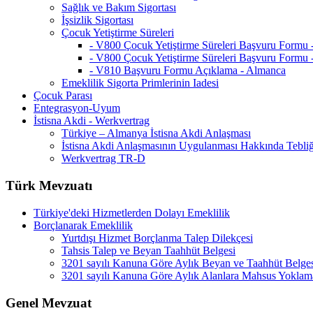
Sağlık ve Bakım Sigortası
İşsizlik Sigortası
Çocuk Yetiştirme Süreleri
- V800 Çocuk Yetiştirme Süreleri Başvuru Formu
- V800 Çocuk Yetiştirme Süreleri Başvuru Formu 
- V810 Başvuru Formu Açıklama - Almanca
Emeklilik Sigorta Primlerinin Iadesi
Çocuk Parası
Entegrasyon-Uyum
İstisna Akdi - Werkvertrag
Türkiye – Almanya İstisna Akdi Anlaşması
İstisna Akdi Anlaşmasının Uygulanması Hakkında Tebli
Werkvertrag TR-D
Türk Mevzuatı
Türkiye'deki Hizmetlerden Dolayı Emeklilik
Borçlanarak Emeklilik
Yurtdışı Hizmet Borçlanma Talep Dilekçesi
Tahsis Talep ve Beyan Taahhüt Belgesi
3201 sayılı Kanuna Göre Aylık Beyan ve Taahhüt Belge
3201 sayılı Kanuna Göre Aylık Alanlara Mahsus Yoklam
Genel Mevzuat