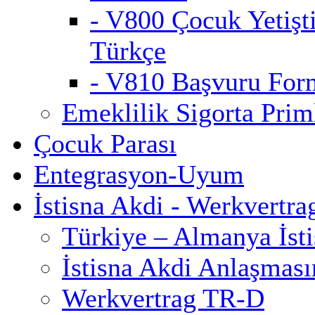
- V800 Çocuk Yetişt
Türkçe
- V810 Başvuru For
Emeklilik Sigorta Priml
Çocuk Parası
Entegrasyon-Uyum
İstisna Akdi - Werkvertra
Türkiye – Almanya İst
İstisna Akdi Anlaşmas
Werkvertrag TR-D