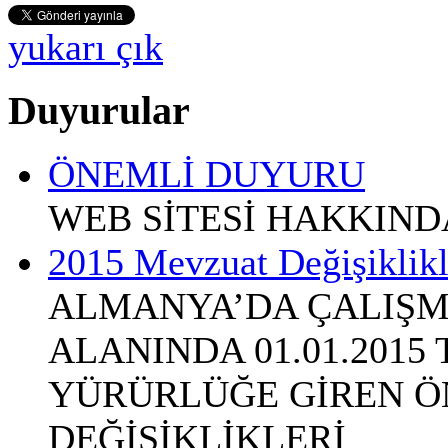
yukarı çık
Duyurular
ÖNEMLİ DUYURU
WEB SİTESİ HAKKIN
2015 Mevzuat Değişiklikl
ALMANYA’DA ÇALIŞM
ALANINDA 01.01.2015
YÜRÜRLÜĞE GİREN Ö
DEĞİŞİKLİKLERİ