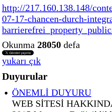
http://217.160.138.148/con
07-17-chancen-durch-integra
barrierefrei_property_public
Okunma
28050
defa
yukarı çık
Duyurular
ÖNEMLİ DUYURU
WEB SİTESİ HAKKIN