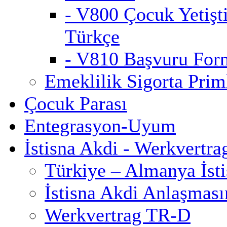
- V800 Çocuk Yetişt
Türkçe
- V810 Başvuru For
Emeklilik Sigorta Priml
Çocuk Parası
Entegrasyon-Uyum
İstisna Akdi - Werkvertra
Türkiye – Almanya İst
İstisna Akdi Anlaşmas
Werkvertrag TR-D