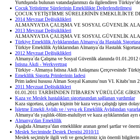
Yurtdışında bulunan vatandaşlarımızı da ilgilendiren Türkiye’d
Çocuk Yetiştirme Sürelerinin Emeklilikte Değerlendirilmesi
ÇOCUK YETİŞTİRME SÜRELERİNİN EMEKLİLİKTE DE
2014 Mevzuat Değişiklikleri
ALMANYA’DA ÇALIŞMA VE SOSYAL GÜVENLİK ALAN
2013 Mevzuat Değişiklikleri
ALMANYA'DA ÇALIŞMA VE SOSYAL GÜVENLİK ALAN
Türkiye Emeklilik Aylıklarından Almanya`da Hastalık Sigortas
Türkiye Emeklilik Aylıklarından Almanya`da Hastalık Sigortas
2012 Mevzuat Değişiklikleri
Almanya´da Çalışma ve Sosyal Güvenlik alanında 01.01.2012 tar
İstisna Akdi - Werkvertrag
Türkiye - Almanya İstisna Akdi Anlaşması Çerçevesinde Türkiy
Emeklilik Sigorta Primlerinin Iadesi
Prim iadesi hususu Alman Sosyal Kanunu’nun VI. Kitabı’nın 2
2011 Mevzuat Değişiklikleri
01.01.2011 TARİHİNDEN İTİBAREN YÜRÜLÜĞE GİR
Kaza ve Meslek hastalıkları sigortasından sağlanan yardımlar
Kaza sigortası, çalışan kişinin bir kaza veya çalıştığı işten 
İşletme Emekli Aylığı ve / veya ek Emeklilik Aylığından yarar
Almanya’da yaşlılık-ölüm-maluliyet ve kaza aylıklarından ayrı o
Almanya'dan Emeklilik
Aşağıda Almanya’dan emeklilikte aranan genel şartlar ve önemli 
Meslek Seçiminde Destek Dergisi 2010/11
Meslek seçimiyle ilgili veli ve gençlerimiz için önemli bilgile