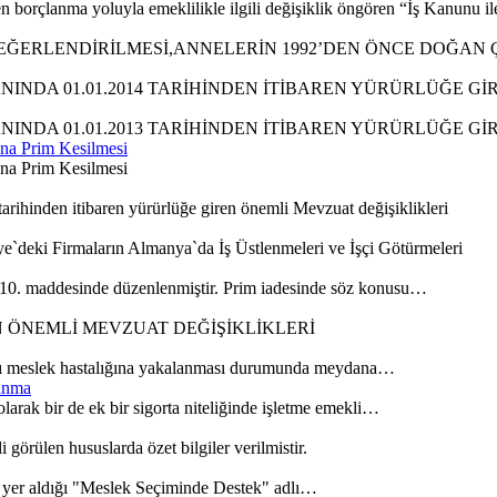
en borçlanma yoluyla emeklilikle ilgili değişiklik öngören “İş Kanunu 
ĞERLENDİRİLMESİ,ANNELERİN 1992’DEN ÖNCE DOĞAN ÇO
INDA 01.01.2014 TARİHİNDEN İTİBAREN YÜRÜRLÜĞE Gİ
INDA 01.01.2013 TARİHİNDEN İTİBAREN YÜRÜRLÜĞE Gİ
ına Prim Kesilmesi
ına Prim Kesilmesi
ihinden itibaren yürürlüğe giren önemli Mevzuat değişiklikleri
e`deki Firmaların Almanya`da İş Üstlenmeleri ve İşçi Götürmeleri
10. maddesinde düzenlenmiştir. Prim iadesinde söz konusu…
EN ÖNEMLİ MEVZUAT DEĞİŞİKLİKLERİ
dolayı meslek hastalığına yakalanması durumunda meydana…
lanma
larak bir de ek bir sigorta niteliğinde işletme emekli…
görülen hususlarda özet bilgiler verilmistir.
rin yer aldığı "Meslek Seçiminde Destek" adlı…