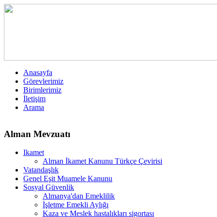
Anasayfa
Görevlerimiz
Birimlerimiz
İletişim
Arama
Alman Mevzuatı
Ikamet
Alman İkamet Kanunu Türkçe Çevirisi
Vatandaşlık
Genel Eşit Muamele Kanunu
Sosyal Güvenlik
Almanya'dan Emeklilik
İşletme Emekli Aylığı
Kaza ve Meslek hastalıkları sigortası