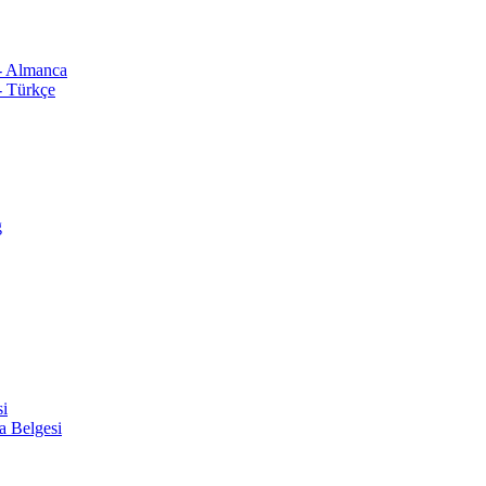
 - Almanca
- Türkçe
ğ
si
a Belgesi