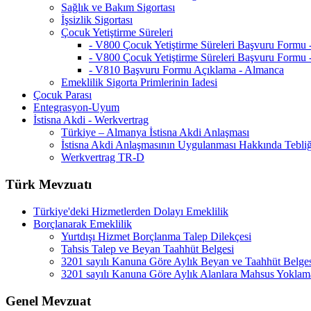
Sağlık ve Bakım Sigortası
İşsizlik Sigortası
Çocuk Yetiştirme Süreleri
- V800 Çocuk Yetiştirme Süreleri Başvuru Formu
- V800 Çocuk Yetiştirme Süreleri Başvuru Formu 
- V810 Başvuru Formu Açıklama - Almanca
Emeklilik Sigorta Primlerinin Iadesi
Çocuk Parası
Entegrasyon-Uyum
İstisna Akdi - Werkvertrag
Türkiye – Almanya İstisna Akdi Anlaşması
İstisna Akdi Anlaşmasının Uygulanması Hakkında Tebli
Werkvertrag TR-D
Türk Mevzuatı
Türkiye'deki Hizmetlerden Dolayı Emeklilik
Borçlanarak Emeklilik
Yurtdışı Hizmet Borçlanma Talep Dilekçesi
Tahsis Talep ve Beyan Taahhüt Belgesi
3201 sayılı Kanuna Göre Aylık Beyan ve Taahhüt Belge
3201 sayılı Kanuna Göre Aylık Alanlara Mahsus Yoklam
Genel Mevzuat