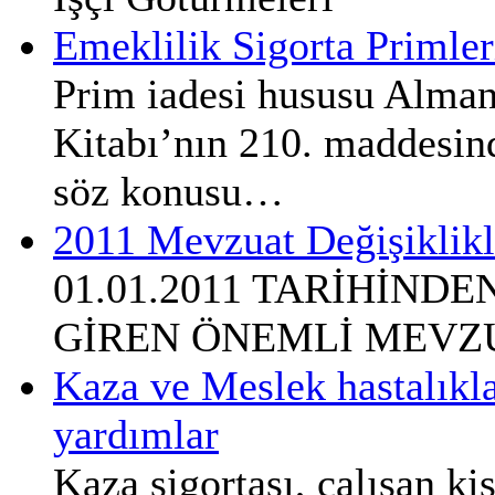
Emeklilik Sigorta Primler
Prim iadesi hususu Alma
Kitabı’nın 210. maddesin
söz konusu…
2011 Mevzuat Değişiklikl
01.01.2011 TARİHİND
GİREN ÖNEMLİ MEVZU
Kaza ve Meslek hastalıkla
yardımlar
Kaza sigortası, çalışan kiş