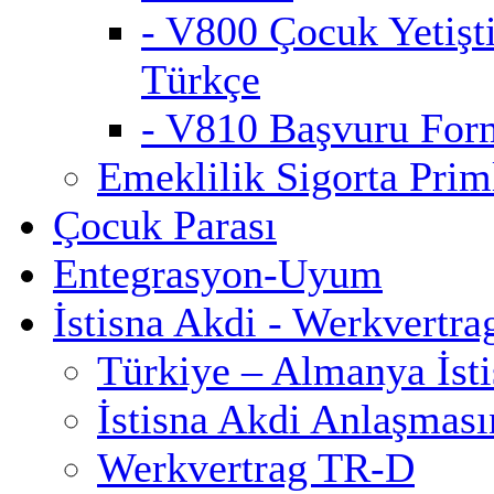
- V800 Çocuk Yetişt
Türkçe
- V810 Başvuru For
Emeklilik Sigorta Priml
Çocuk Parası
Entegrasyon-Uyum
İstisna Akdi - Werkvertra
Türkiye – Almanya İst
İstisna Akdi Anlaşmas
Werkvertrag TR-D