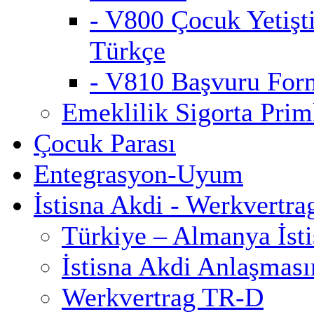
- V800 Çocuk Yetişt
Türkçe
- V810 Başvuru For
Emeklilik Sigorta Priml
Çocuk Parası
Entegrasyon-Uyum
İstisna Akdi - Werkvertra
Türkiye – Almanya İst
İstisna Akdi Anlaşmas
Werkvertrag TR-D