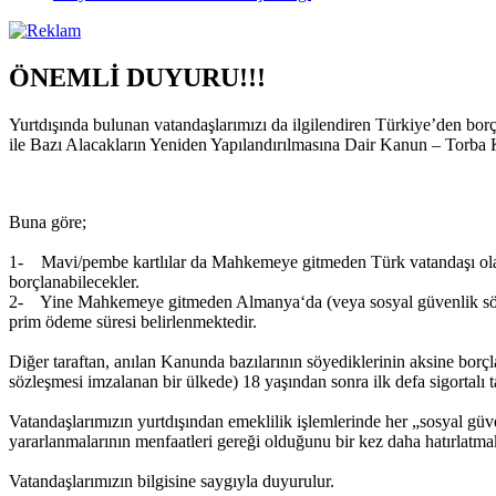
ÖNEMLİ DUYURU!!!
Yurtdışında bulunan vatandaşlarımızı da ilgilendiren Türkiye’den bo
ile Bazı Alacakların Yeniden Yapılandırılmasına Dair Kanun – Torba 
Buna göre;
1- Mavi/pembe kartlılar da Mahkemeye gitmeden Türk vatandaşı olarak yu
borçlanabilecekler.
2- Yine Mahkemeye gitmeden Almanya‘da (veya sosyal güvenlik sözleşme
prim ödeme süresi belirlenmektedir.
Diğer taraftan, anılan Kanunda bazılarının söyediklerinin aksine borç
sözleşmesi imzalanan bir ülkede) 18 yaşından sonra ilk defa sigortalı 
Vatandaşlarımızın yurtdışından emeklilik işlemlerinde her „sosyal gü
yararlanmalarının menfaatleri gereği olduğunu bir kez daha hatırlatmak
Vatandaşlarımızın bilgisine saygıyla duyurulur.