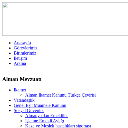
Anasayfa
Görevlerimiz
Birimlerimiz
İletişim
Arama
Alman Mevzuatı
Ikamet
Alman İkamet Kanunu Türkçe Çevirisi
Vatandaşlık
Genel Eşit Muamele Kanunu
Sosyal Güvenlik
Almanya'dan Emeklilik
İşletme Emekli Aylığı
Kaza ve Meslek hastalıkları sigortası