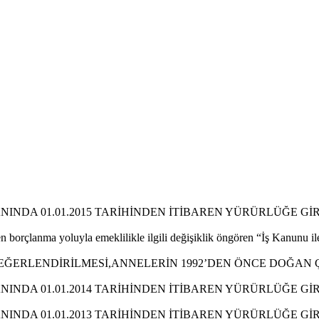
INDA 01.01.2015 TARİHİNDEN İTİBAREN YÜRÜRLÜĞE Gİ
en borçlanma yoluyla emeklilikle ilgili değişiklik öngören “İş Kanunu 
ĞERLENDİRİLMESİ,ANNELERİN 1992’DEN ÖNCE DOĞAN ÇO
INDA 01.01.2014 TARİHİNDEN İTİBAREN YÜRÜRLÜĞE Gİ
INDA 01.01.2013 TARİHİNDEN İTİBAREN YÜRÜRLÜĞE Gİ