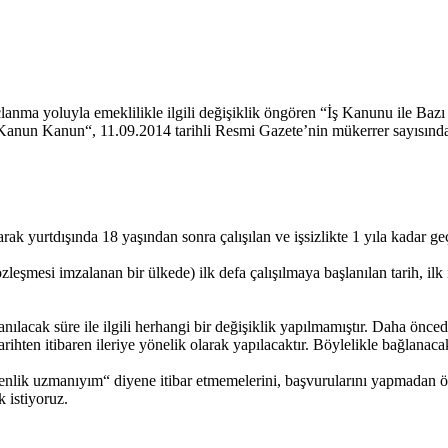
rçlanma yoluyla emeklilikle ilgili değişiklik öngören “İş Kanunu ile
Kanun Kanun“, 11.09.2014 tarihli Resmi Gazete’nin mükerrer sayısında
rtdışında 18 yaşından sonra çalışılan ve işsizlikte 1 yıla kadar geçiri
si imzalanan bir ülkede) ilk defa çalışılmaya başlanılan tarih, ilk işe
lanılacak süre ile ilgili herhangi bir değişiklik yapılmamıştır. Daha ö
tarihten itibaren ileriye yönelik olarak yapılacaktır. Böylelikle bağlana
venlik uzmanıyım“ diyene itibar etmemelerini, başvurularını yapmadan ö
 istiyoruz.