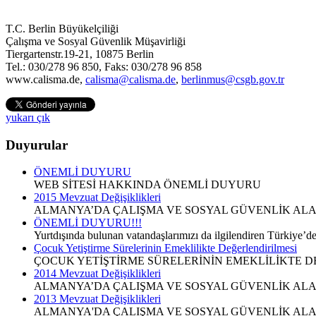
T.C. Berlin Büyükelçiliği
Çalışma ve Sosyal Güvenlik Müşavirliği
Tiergartenstr.19-21, 10875 Berlin
Tel.: 030/278 96 850, Faks: 030/278 96 858
www.calisma.de,
calisma@calisma.de
,
berlinmus@csgb.gov.tr
yukarı çık
Duyurular
ÖNEMLİ DUYURU
WEB SİTESİ HAKKINDA ÖNEMLİ DUYURU
2015 Mevzuat Değişiklikleri
ALMANYA’DA ÇALIŞMA VE SOSYAL GÜVENLİK ALAN
ÖNEMLİ DUYURU!!!
Yurtdışında bulunan vatandaşlarımızı da ilgilendiren Türkiye’d
Çocuk Yetiştirme Sürelerinin Emeklilikte Değerlendirilmesi
ÇOCUK YETİŞTİRME SÜRELERİNİN EMEKLİLİKTE DE
2014 Mevzuat Değişiklikleri
ALMANYA’DA ÇALIŞMA VE SOSYAL GÜVENLİK ALAN
2013 Mevzuat Değişiklikleri
ALMANYA'DA ÇALIŞMA VE SOSYAL GÜVENLİK ALAN