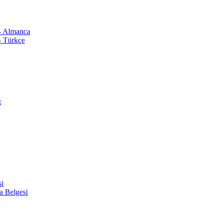
 - Almanca
- Türkçe
ğ
si
a Belgesi