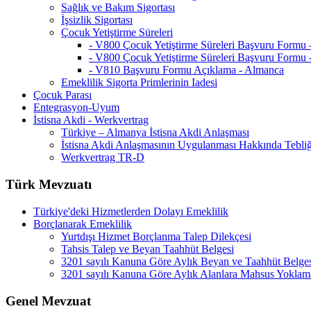
Sağlık ve Bakım Sigortası
İşsizlik Sigortası
Çocuk Yetiştirme Süreleri
- V800 Çocuk Yetiştirme Süreleri Başvuru Formu
- V800 Çocuk Yetiştirme Süreleri Başvuru Formu 
- V810 Başvuru Formu Açıklama - Almanca
Emeklilik Sigorta Primlerinin Iadesi
Çocuk Parası
Entegrasyon-Uyum
İstisna Akdi - Werkvertrag
Türkiye – Almanya İstisna Akdi Anlaşması
İstisna Akdi Anlaşmasının Uygulanması Hakkında Tebli
Werkvertrag TR-D
Türk Mevzuatı
Türkiye'deki Hizmetlerden Dolayı Emeklilik
Borçlanarak Emeklilik
Yurtdışı Hizmet Borçlanma Talep Dilekçesi
Tahsis Talep ve Beyan Taahhüt Belgesi
3201 sayılı Kanuna Göre Aylık Beyan ve Taahhüt Belge
3201 sayılı Kanuna Göre Aylık Alanlara Mahsus Yoklam
Genel Mevzuat