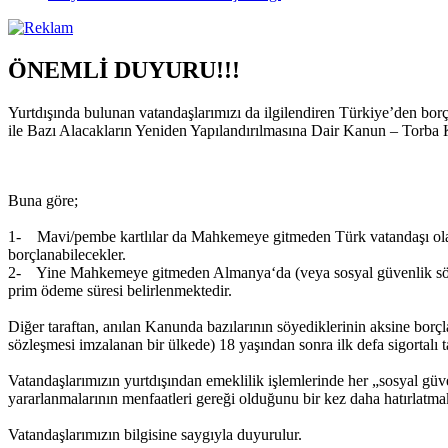
ÖNEMLİ DUYURU!!!
Yurtdışında bulunan vatandaşlarımızı da ilgilendiren Türkiye’den bo
ile Bazı Alacakların Yeniden Yapılandırılmasına Dair Kanun – Torba 
Buna göre;
1- Mavi/pembe kartlılar da Mahkemeye gitmeden Türk vatandaşı olarak yu
borçlanabilecekler.
2- Yine Mahkemeye gitmeden Almanya‘da (veya sosyal güvenlik sözleşme
prim ödeme süresi belirlenmektedir.
Diğer taraftan, anılan Kanunda bazılarının söyediklerinin aksine borç
sözleşmesi imzalanan bir ülkede) 18 yaşından sonra ilk defa sigortalı 
Vatandaşlarımızın yurtdışından emeklilik işlemlerinde her „sosyal gü
yararlanmalarının menfaatleri gereği olduğunu bir kez daha hatırlatmak
Vatandaşlarımızın bilgisine saygıyla duyurulur.