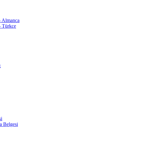
 - Almanca
- Türkçe
ğ
si
a Belgesi