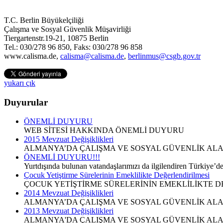
T.C. Berlin Büyükelçiliği
Çalışma ve Sosyal Güvenlik Müşavirliği
Tiergartenstr.19-21, 10875 Berlin
Tel.: 030/278 96 850, Faks: 030/278 96 858
www.calisma.de,
calisma@calisma.de
,
berlinmus@csgb.gov.tr
yukarı çık
Duyurular
ÖNEMLİ DUYURU
WEB SİTESİ HAKKINDA ÖNEMLİ DUYURU
2015 Mevzuat Değişiklikleri
ALMANYA’DA ÇALIŞMA VE SOSYAL GÜVENLİK ALAN
ÖNEMLİ DUYURU!!!
Yurtdışında bulunan vatandaşlarımızı da ilgilendiren Türkiye’d
Çocuk Yetiştirme Sürelerinin Emeklilikte Değerlendirilmesi
ÇOCUK YETİŞTİRME SÜRELERİNİN EMEKLİLİKTE DE
2014 Mevzuat Değişiklikleri
ALMANYA’DA ÇALIŞMA VE SOSYAL GÜVENLİK ALAN
2013 Mevzuat Değişiklikleri
ALMANYA'DA ÇALIŞMA VE SOSYAL GÜVENLİK ALAN