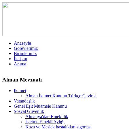
Anasayfa
Görevlerimiz
Birimlerimiz
İletişim
Arama
Alman Mevzuatı
Ikamet
Alman İkamet Kanunu Türkçe Çevirisi
Vatandaşlık
Genel Eşit Muamele Kanunu
Sosyal Güvenlik
Almanya'dan Emeklilik
İşletme Emekli Aylığı
Kaza ve Meslek hastalıkları sigortası