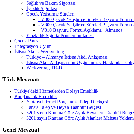
Sağlık ve Bakım Sigortası
İşsizlik Sigortası
Çocuk Yetiştirme Süreleri
- V800 Çocuk Yetiştirme Süreleri Başvuru Formu
- V800 Çocuk Yetiştirme Süreleri Başvuru Formu 
- V810 Başvuru Formu Açıklama - Almanca
Emeklilik Sigorta Primlerinin Iadesi
Çocuk Parası
Entegrasyon-Uyum
İstisna Akdi - Werkvertrag
Türkiye – Almanya İstisna Akdi Anlaşması
İstisna Akdi Anlaşmasının Uygulanması Hakkında Tebli
Werkvertrag TR-D
Türk Mevzuatı
Türkiye'deki Hizmetlerden Dolayı Emeklilik
Borçlanarak Emeklilik
Yurtdışı Hizmet Borçlanma Talep Dilekçesi
Tahsis Talep ve Beyan Taahhüt Belgesi
3201 sayılı Kanuna Göre Aylık Beyan ve Taahhüt Belge
3201 sayılı Kanuna Göre Aylık Alanlara Mahsus Yoklam
Genel Mevzuat