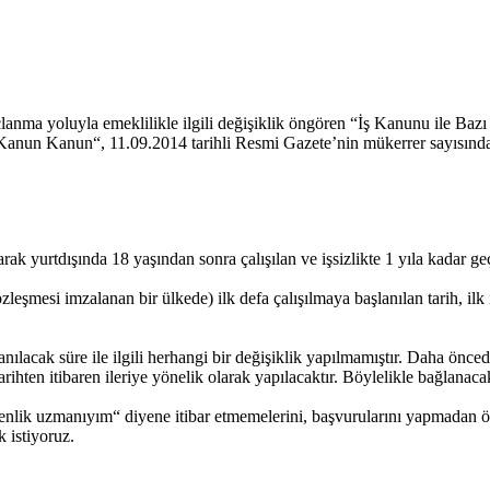
rçlanma yoluyla emeklilikle ilgili değişiklik öngören “İş Kanunu ile
Kanun Kanun“, 11.09.2014 tarihli Resmi Gazete’nin mükerrer sayısında
rtdışında 18 yaşından sonra çalışılan ve işsizlikte 1 yıla kadar geçiri
si imzalanan bir ülkede) ilk defa çalışılmaya başlanılan tarih, ilk işe
lanılacak süre ile ilgili herhangi bir değişiklik yapılmamıştır. Daha ö
tarihten itibaren ileriye yönelik olarak yapılacaktır. Böylelikle bağlana
venlik uzmanıyım“ diyene itibar etmemelerini, başvurularını yapmadan ö
 istiyoruz.