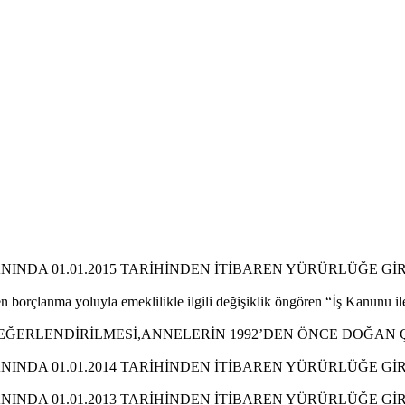
INDA 01.01.2015 TARİHİNDEN İTİBAREN YÜRÜRLÜĞE Gİ
en borçlanma yoluyla emeklilikle ilgili değişiklik öngören “İş Kanunu 
ĞERLENDİRİLMESİ,ANNELERİN 1992’DEN ÖNCE DOĞAN ÇO
INDA 01.01.2014 TARİHİNDEN İTİBAREN YÜRÜRLÜĞE Gİ
INDA 01.01.2013 TARİHİNDEN İTİBAREN YÜRÜRLÜĞE Gİ