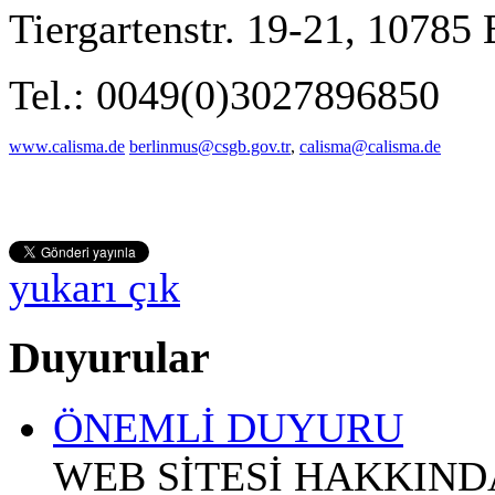
Tiergartenstr. 19-21, 10785 
Tel.: 0049(0)3027896850
www.calisma.de
berlinmus@csgb.gov.tr
,
calisma@calisma.de
yukarı çık
Duyurular
ÖNEMLİ DUYURU
WEB SİTESİ HAKKIN