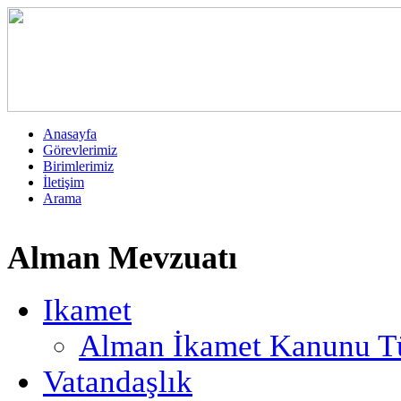
Anasayfa
Görevlerimiz
Birimlerimiz
İletişim
Arama
Alman Mevzuatı
Ikamet
Alman İkamet Kanunu Tü
Vatandaşlık