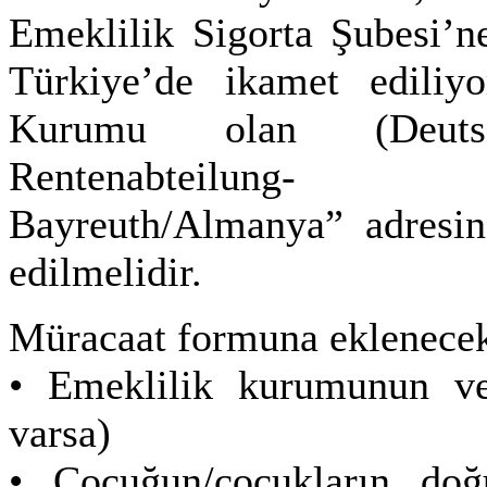
Emeklilik Sigorta Şubesi’n
Türkiye’de ikamet ediliy
Kurumu olan (Deutsc
Rentenabte
Bayreuth/Almanya” adresi
edilmelidir.
Müracaat formuna eklenecek
• Emeklilik kurumunun ver
varsa)
• Çocuğun/çocukların doğ