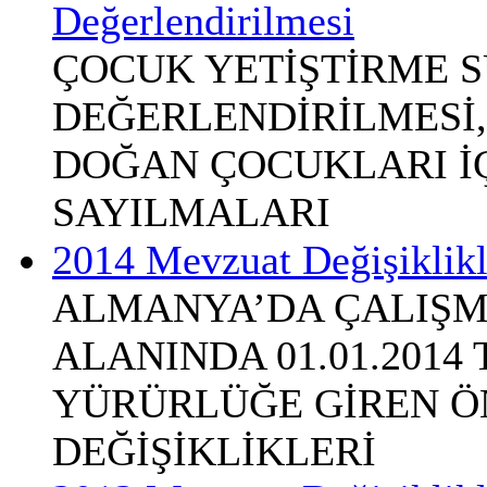
Değerlendirilmesi
ÇOCUK YETİŞTİRME S
DEĞERLENDİRİLMESİ,
DOĞAN ÇOCUKLARI İÇİ
SAYILMALARI
2014 Mevzuat Değişiklikl
ALMANYA’DA ÇALIŞM
ALANINDA 01.01.2014
YÜRÜRLÜĞE GİREN Ö
DEĞİŞİKLİKLERİ