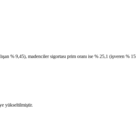
alışan % 9,45), madenciler sigortası prim oranı ise % 25,1 (işveren % 15
e yükseltilmiştir.