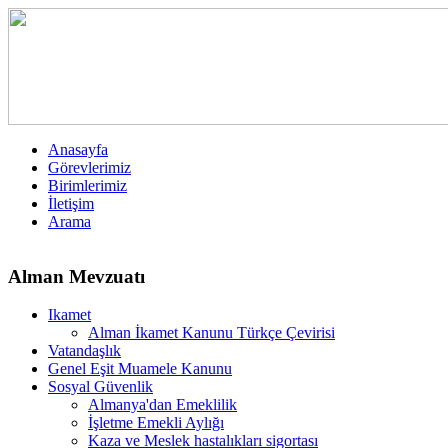
Anasayfa
Görevlerimiz
Birimlerimiz
İletişim
Arama
Alman Mevzuatı
Ikamet
Alman İkamet Kanunu Türkçe Çevirisi
Vatandaşlık
Genel Eşit Muamele Kanunu
Sosyal Güvenlik
Almanya'dan Emeklilik
İşletme Emekli Aylığı
Kaza ve Meslek hastalıkları sigortası