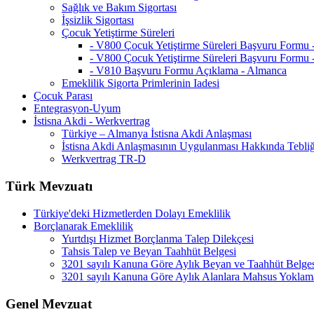
Sağlık ve Bakım Sigortası
İşsizlik Sigortası
Çocuk Yetiştirme Süreleri
- V800 Çocuk Yetiştirme Süreleri Başvuru Formu
- V800 Çocuk Yetiştirme Süreleri Başvuru Formu 
- V810 Başvuru Formu Açıklama - Almanca
Emeklilik Sigorta Primlerinin Iadesi
Çocuk Parası
Entegrasyon-Uyum
İstisna Akdi - Werkvertrag
Türkiye – Almanya İstisna Akdi Anlaşması
İstisna Akdi Anlaşmasının Uygulanması Hakkında Tebli
Werkvertrag TR-D
Türk Mevzuatı
Türkiye'deki Hizmetlerden Dolayı Emeklilik
Borçlanarak Emeklilik
Yurtdışı Hizmet Borçlanma Talep Dilekçesi
Tahsis Talep ve Beyan Taahhüt Belgesi
3201 sayılı Kanuna Göre Aylık Beyan ve Taahhüt Belge
3201 sayılı Kanuna Göre Aylık Alanlara Mahsus Yoklam
Genel Mevzuat