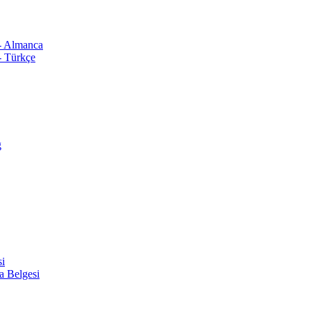
 - Almanca
- Türkçe
ğ
si
a Belgesi