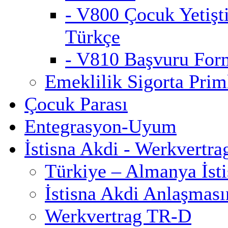
- V800 Çocuk Yetişt
Türkçe
- V810 Başvuru For
Emeklilik Sigorta Priml
Çocuk Parası
Entegrasyon-Uyum
İstisna Akdi - Werkvertra
Türkiye – Almanya İst
İstisna Akdi Anlaşmas
Werkvertrag TR-D