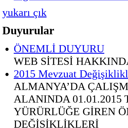
yukarı çık
Duyurular
ÖNEMLİ DUYURU
WEB SİTESİ HAKKIN
2015 Mevzuat Değişiklikl
ALMANYA’DA ÇALIŞM
ALANINDA 01.01.2015
YÜRÜRLÜĞE GİREN Ö
DEĞİŞİKLİKLERİ