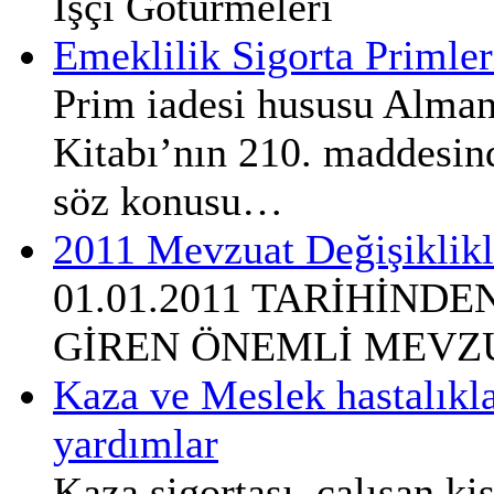
İşçi Götürmeleri
Emeklilik Sigorta Primler
Prim iadesi hususu Alma
Kitabı’nın 210. maddesin
söz konusu…
2011 Mevzuat Değişiklikl
01.01.2011 TARİHİND
GİREN ÖNEMLİ MEVZU
Kaza ve Meslek hastalıkla
yardımlar
Kaza sigortası, çalışan kiş