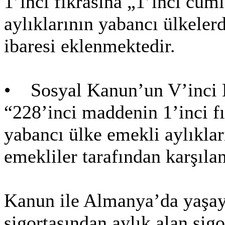
1’inci fıkrasına „1’inci cüm
aylıklarının yabancı ülkeler
ibaresi eklenmektedir.
• Sosyal Kanun’un V’inci 
“228’inci maddenin 1’inci f
yabancı ülke emekli aylıklar
emekliler tarafından karşıla
Kanun ile Almanya’da yaşay
sigortasından aylık alan sigo