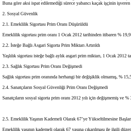
Buna göre aksi ispat edilemediği sürece yabancı kaçak işçinin işveren 
2. Sosyal Güvenlik
2.1. Emeklilik Sigortası Prim Oranı Düşürüldü
Emeklilik sigortası prim oranı 1 Ocak 2012 tarihinden itibaren % 19,9’
2.2. İsteğe Bağlı Asgari Sigorta Prim Miktarı Artırıldı
Yaşlılık sigortası isteğe bağlı aylık asgari prim miktarı, 1 Ocak 2012 t
2.3. Sağlık Sigortası Prim Oranı Değişmedi
Sağlık sigortası prim oranında herhangi bir değişiklik olmamış, % 15,5 o
2.4. Sanatçıların Sosyal Güvenliği Prim Oranı Değişmedi
Sanatçıların sosyal sigorta prim oranı 2012 yılı için değişmemiş ve % 3
2.5. Emeklilik Yaşının Kademeli Olarak 67’ye Yükseltilmesine Başla
Emeklilik yaşının kademeli olarak 67 yaşına çıkarılması ile ilgili düze