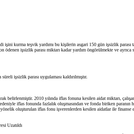
ndi işini kurma teşvik yardımı bu kişilerin asgari 150 gün işsizlik par
a son ödenen işsizlik parası miktarı kadar yardım öngörülmekte ve ayrıca
üreli işsizlik parası uygulaması kaldırılmıştır.
rak belirlenmiştir. 2010 yılında iflas fonuna kesilen aidat miktarı, çalı
 nedeniyle iflas fonunda fazlalık oluşmasından ve fonda biriken paranın
yönelik oluşturulan iflas fonu işverenlerden kesilen aidatlar ile finanse 
esi Uzatıldı