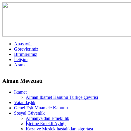
Anasayfa
Görevlerimiz
Birimlerimiz
İletişim
Arama
Alman Mevzuatı
Ikamet
Alman İkamet Kanunu Türkçe Çevirisi
Vatandaşlık
Genel Eşit Muamele Kanunu
Sosyal Güvenlik
Almanya'dan Emeklilik
İşletme Emekli Aylığı
Kaza ve Meslek hastalıkları sigortası