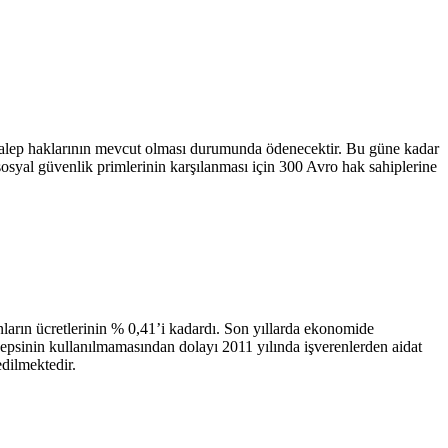
ası talep haklarının mevcut olması durumunda ödenecektir. Bu güne kadar
 sosyal güvenlik primlerinin karşılanması için 300 Avro hak sahiplerine
şanların ücretlerinin % 0,41’i kadardı. Son yıllarda ekonomide
 hepsinin kullanılmamasından dolayı 2011 yılında işverenlerden aidat
edilmektedir.