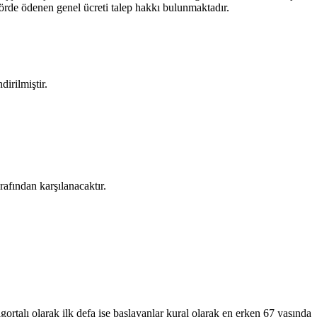
törde ödenen genel ücreti talep hakkı bulunmaktadır.
irilmiştir.
rafından karşılanacaktır.
gortalı olarak ilk defa işe başlayanlar kural olarak en erken 67 yaşında