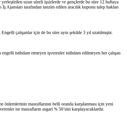
r yerleştirilen uzun süreli işsizlerde ve gençlerde bu süre 12 haftaya
çin İş Ajansları tarafından tanzim edilen aracılık kuponu talep hakları
Engelli çalışanlar için de bu süre aynı şekilde 3 yıl uzatılmıştır.
a engelli istihdam etmeyen işverenler istihdam edilmeyen her çalışan
me önlemlerinin masraflarının belli oranda karşılanması için yeni
şverenler ise masrafların asgari % 50’sini karşılayacaklardır.