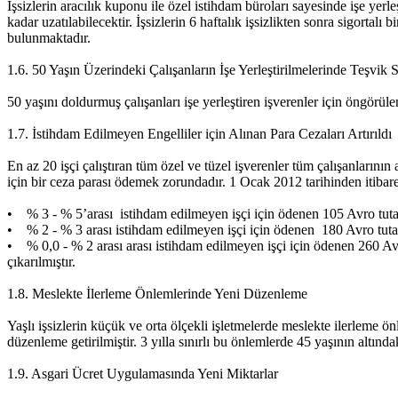
İşsizlerin aracılık kuponu ile özel istihdam büroları sayesinde işe yerle
kadar uzatılabilecektir. İşsizlerin 6 haftalık işsizlikten sonra sigortal
bulunmaktadır.
1.6. 50 Yaşın Üzerindeki Çalışanların İşe Yerleştirilmelerinde Teşvik S
50 yaşını doldurmuş çalışanları işe yerleştiren işverenler için öngörülen
1.7. İstihdam Edilmeyen Engelliler için Alınan Para Cezaları Artırıldı
En az 20 işçi çalıştıran tüm özel ve tüzel işverenler tüm çalışanların
için bir ceza parası ödemek zorundadır. 1 Ocak 2012 tarihinden itibaren
• % 3 - % 5’arası istihdam edilmeyen işçi için ödenen 105 Avro tuta
• % 2 - % 3 arası istihdam edilmeyen işçi için ödenen 180 Avro tuta
• % 0,0 - % 2 arası arası istihdam edilmeyen işçi için ödenen 260 
çıkarılmıştır.
1.8. Meslekte İlerleme Önlemlerinde Yeni Düzenleme
Yaşlı işsizlerin küçük ve orta ölçekli işletmelerde meslekte ilerleme ö
düzenleme getirilmiştir. 3 yılla sınırlı bu önlemlerde 45 yaşının altında
1.9. Asgari Ücret Uygulamasında Yeni Miktarlar