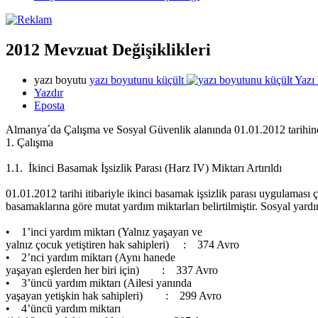
2012 Mevzuat Değişiklikleri
yazı boyutu
yazı boyutunu küçült
Yazı
Yazdır
Eposta
Almanya´da Çalışma ve Sosyal Güvenlik alanında 01.01.2012 tarihinde
1. Çalışma
1.1. İkinci Basamak İşsizlik Parası (Harz IV) Miktarı Artırıldı
01.01.2012 tarihi itibariyle ikinci basamak işsizlik parası uygulaması 
basamaklarına göre mutat yardım miktarları belirtilmiştir. Sosyal yard
• 1’inci yardım miktarı (Yalnız yaşayan ve
yalnız çocuk yetiştiren hak sahipleri) : 374 Avro
• 2’nci yardım miktarı (Aynı hanede
yaşayan eşlerden her biri için) : 337 Avro
• 3’üncü yardım miktarı (Ailesi yanında
yaşayan yetişkin hak sahipleri) : 299 Avro
• 4’üncü yardım miktarı