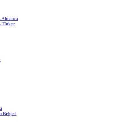
 - Almanca
- Türkçe
ğ
si
a Belgesi