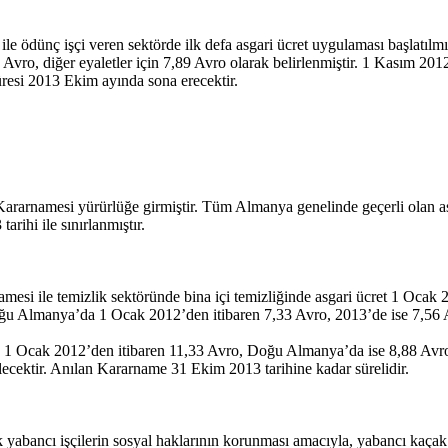
ünç işçi veren sektörde ilk defa asgari ücret uygulaması başlatılmıştır
Avro, diğer eyaletler için 7,89 Avro olarak belirlenmiştir. 1 Kasım 20
resi 2013 Ekim ayında sona erecektir.
t Kararnamesi yürürlüğe girmiştir. Tüm Almanya genelinde geçerli olan a
rihi ile sınırlanmıştır.
amesi ile temizlik sektöründe bina içi temizliğinde asgari ücret 1 Oca
Doğu Almanya’da 1 Ocak 2012’den itibaren 7,33 Avro, 2013’de ise 7,56 A
 1 Ocak 2012’den itibaren 11,33 Avro, Doğu Almanya’da ise 8,88 Avro ol
cektir. Anılan Kararname 31 Ekim 2013 tarihine kadar sürelidir.
abancı işçilerin sosyal haklarının korunması amacıyla, yabancı kaçak işç