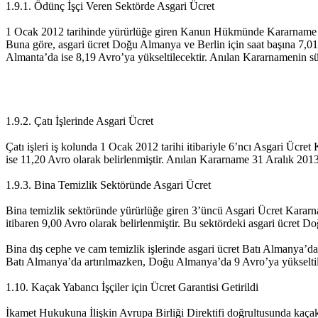
1.9.1. Ödünç İşçi Veren Sektörde Asgari Ücret
1 Ocak 2012 tarihinde yürürlüğe giren Kanun Hükmünde Kararname ile öd
Buna göre, asgari ücret Doğu Almanya ve Berlin için saat başına 7,01 
Almanta’da ise 8,19 Avro’ya yükseltilecektir. Anılan Kararnamenin sü
1.9.2. Çatı İşlerinde Asgari Ücret
Çatı işleri iş kolunda 1 Ocak 2012 tarihi itibariyle 6’ncı Asgari Ücre
ise 11,20 Avro olarak belirlenmiştir. Anılan Kararname 31 Aralık 2013 ta
1.9.3. Bina Temizlik Sektöründe Asgari Ücret
Bina temizlik sektöründe yürürlüğe giren 3’üncü Asgari Ücret Kararn
itibaren 9,00 Avro olarak belirlenmiştir. Bu sektördeki asgari ücret 
Bina dış cephe ve cam temizlik işlerinde asgari ücret Batı Almanya’da
Batı Almanya’da artırılmazken, Doğu Almanya’da 9 Avro’ya yükseltile
1.10. Kaçak Yabancı İşçiler için Ücret Garantisi Getirildi
İkamet Hukukuna İlişkin Avrupa Birliği Direktifi doğrultusunda kaçak y