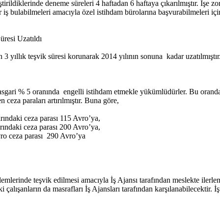
ştirildiklerinde deneme süreleri 4 haftadan 6 haftaya çıkarılmıştır. İşe zo
ı bir iş bulabilmeleri amacıyla özel istihdam bürolarına başvurabilmeleri i
üresi Uzatıldı
 3 yıllık teşvik süresi korunarak 2014 yılının sonuna kadar uzatılmıştır. 
ın asgari % 5 oranında engelli istihdam etmekle yükümlüdürler. Bu orand
 ceza paraları artırılmıştır. Buna göre,
rındaki ceza parası 115 Avro’ya,
rındaki ceza parası 200 Avro’ya,
Avro ceza parası 290 Avro’ya
nlemlerinde teşvik edilmesi amacıyla İş Ajansı tarafından meslekte ilerle
ki çalışanların da masrafları İş Ajansları tarafından karşılanabilecektir. İ