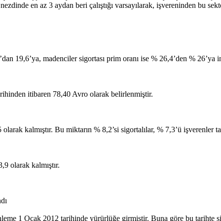
nezdinde en az 3 aydan beri çalıştığı varsayılarak, işvereninden bu sek
dan 19,6’ya, madenciler sigortası prim oranı ise % 26,4’den % 26’ya ind
arihinden itibaren 78,40 Avro olarak belirlenmiştir.
larak kalmıştır. Bu miktarın % 8,2’si sigortalılar, % 7,3’ü işverenler ta
,9 olarak kalmıştır.
ndı
nleme 1 Ocak 2012 tarihinde yürürlüğe girmiştir. Buna göre bu tarihte si