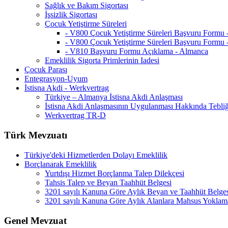
Sağlık ve Bakım Sigortası
İşsizlik Sigortası
Çocuk Yetiştirme Süreleri
- V800 Çocuk Yetiştirme Süreleri Başvuru Formu
- V800 Çocuk Yetiştirme Süreleri Başvuru Formu 
- V810 Başvuru Formu Açıklama - Almanca
Emeklilik Sigorta Primlerinin Iadesi
Çocuk Parası
Entegrasyon-Uyum
İstisna Akdi - Werkvertrag
Türkiye – Almanya İstisna Akdi Anlaşması
İstisna Akdi Anlaşmasının Uygulanması Hakkında Tebli
Werkvertrag TR-D
Türk Mevzuatı
Türkiye'deki Hizmetlerden Dolayı Emeklilik
Borçlanarak Emeklilik
Yurtdışı Hizmet Borçlanma Talep Dilekçesi
Tahsis Talep ve Beyan Taahhüt Belgesi
3201 sayılı Kanuna Göre Aylık Beyan ve Taahhüt Belge
3201 sayılı Kanuna Göre Aylık Alanlara Mahsus Yoklam
Genel Mevzuat