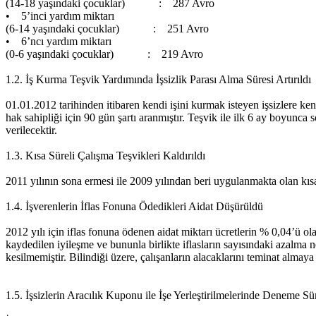
(14-18 yaşındaki çocuklar) : 287 Avro
• 5’inci yardım miktarı
(6-14 yaşındaki çocuklar) : 251 Avro
• 6’ncı yardım miktarı
(0-6 yaşındaki çocuklar) : 219 Avro
1.2. İş Kurma Teşvik Yardımında İşsizlik Parası Alma Süresi Artırıldı
01.01.2012 tarihinden itibaren kendi işini kurmak isteyen işsizlere ke
hak sahipliği için 90 gün şartı aranmıştır. Teşvik ile ilk 6 ay boyunc
verilecektir.
1.3. Kısa Süreli Çalışma Teşvikleri Kaldırıldı
2011 yılının sona ermesi ile 2009 yılından beri uygulanmakta olan kısa s
1.4. İşverenlerin İflas Fonuna Ödedikleri Aidat Düşürüldü
2012 yılı için iflas fonuna ödenen aidat miktarı ücretlerin % 0,04’ü ola
kaydedilen iyileşme ve bununla birlikte iflasların sayısındaki azalma
kesilmemiştir. Bilindiği üzere, çalışanların alacaklarını teminat almaya 
1.5. İşsizlerin Aracılık Kuponu ile İşe Yerleştirilmelerinde Deneme Sür