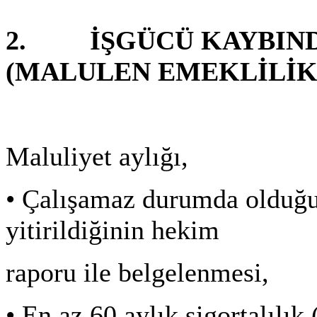
2. İŞGÜCÜ KAYBIND
(MALULEN EMEKLİLİK
Maluliyet aylığı,
•
Çalışamaz durumda olduğ
yitirildiğinin hekim
raporu ile belgelenmesi,
•
En az 60 aylık sigortalılık