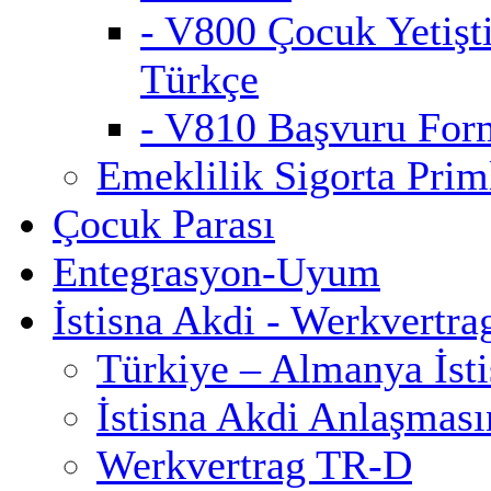
- V800 Çocuk Yetişt
Türkçe
- V810 Başvuru For
Emeklilik Sigorta Priml
Çocuk Parası
Entegrasyon-Uyum
İstisna Akdi - Werkvertra
Türkiye – Almanya İst
İstisna Akdi Anlaşmas
Werkvertrag TR-D