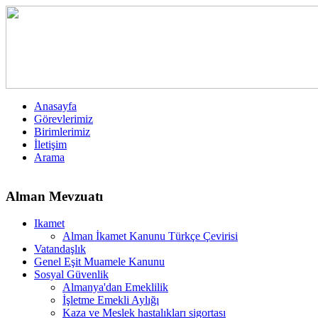
Anasayfa
Görevlerimiz
Birimlerimiz
İletişim
Arama
Alman Mevzuatı
Ikamet
Alman İkamet Kanunu Türkçe Çevirisi
Vatandaşlık
Genel Eşit Muamele Kanunu
Sosyal Güvenlik
Almanya'dan Emeklilik
İşletme Emekli Aylığı
Kaza ve Meslek hastalıkları sigortası