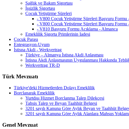
Sağlık ve Bakım Sigortası
İşsizlik Sigortası
Çocuk Yetiştirme Süreleri
- V800 Çocuk Yetiştirme Süreleri Başvuru Formu
- V800 Çocuk Yetiştirme Süreleri Başvuru Formu 
- V810 Başvuru Formu Açıklama - Almanca
Emeklilik Sigorta Primlerinin Iadesi
Çocuk Parası
Entegrasyon-Uyum
İstisna Akdi - Werkvertrag
Türkiye – Almanya İstisna Akdi Anlaşması
İstisna Akdi Anlaşmasının Uygulanması Hakkında Tebli
Werkvertrag TR-D
Türk Mevzuatı
Türkiye'deki Hizmetlerden Dolayı Emeklilik
Borçlanarak Emeklilik
Yurtdışı Hizmet Borçlanma Talep Dilekçesi
Tahsis Talep ve Beyan Taahhüt Belgesi
3201 sayılı Kanuna Göre Aylık Beyan ve Taahhüt Belge
3201 sayılı Kanuna Göre Aylık Alanlara Mahsus Yoklam
Genel Mevzuat