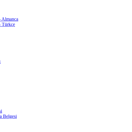
 - Almanca
- Türkçe
ğ
si
a Belgesi