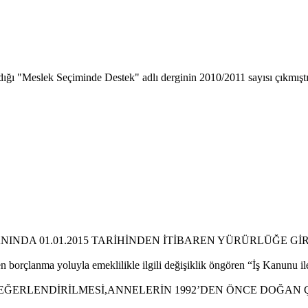
aldığı "Meslek Seçiminde Destek" adlı derginin 2010/2011 sayısı çıkmıştı
INDA 01.01.2015 TARİHİNDEN İTİBAREN YÜRÜRLÜĞE Gİ
en borçlanma yoluyla emeklilikle ilgili değişiklik öngören “İş Kanunu 
ĞERLENDİRİLMESİ,ANNELERİN 1992’DEN ÖNCE DOĞAN ÇO