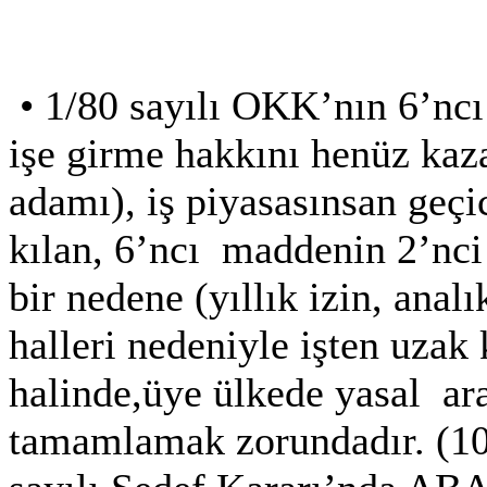
•
1/80 sayılı OKK’nın 6’ncı
işe girme hakkını henüz kaz
adamı), iş piyasasınsan geçi
kılan, 6’ncı
maddenin 2’nci 
bir nedene (yıllık izin, analık
halleri nedeniyle işten uza
halinde,üye ülkede yasal
ar
tamamlamak zorundadır. (10