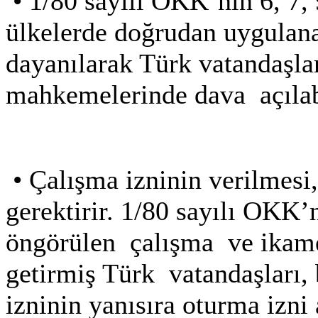
•
1/80 sayılı OKK’nın 6, 7,
ülkelerde doğrudan uygulanab
dayanılarak Türk vatandaşlar
mahkemelerinde dava
açılab
•
Çalışma izninin verilmesi,
gerektirir. 1/80 sayılı OKK’
öngörülen çalışma ve ikamet
getirmiş Türk
vatandaşları,
izninin yanısıra oturma izni 