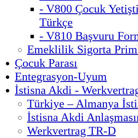
- V800 Çocuk Yetişt
Türkçe
- V810 Başvuru For
Emeklilik Sigorta Priml
Çocuk Parası
Entegrasyon-Uyum
İstisna Akdi - Werkvertra
Türkiye – Almanya İst
İstisna Akdi Anlaşmas
Werkvertrag TR-D