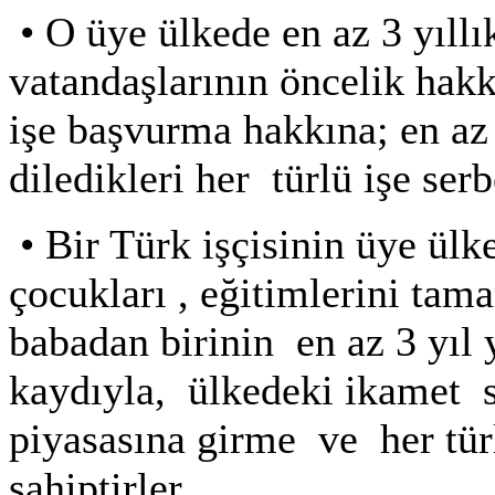
•
O üye ülkede en az 3 yıllı
vatandaşlarının öncelik hakk
işe başvurma hakkına; en az
diledikleri her
türlü işe ser
•
Bir Türk işçisinin üye ül
çocukları , eğitimlerini tam
babadan birinin en az 3 yıl 
kaydıyla, ülkedeki ikamet
piyasasına girme ve her türl
sahiptirler.